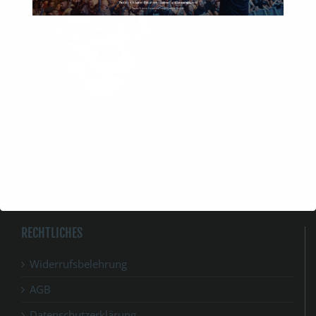
GbR Werner Christian u. Peschke Susanne
Karl-Schmidt Str. 42
39104 Magdeburg.
Kontakt:
info@spirit-festival.com
RECHTLICHES
Widerrufsbelehrung
AGB
Datenschutzerklärung