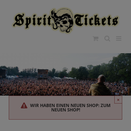
Zum
modal-check
Inhalt
springen
×
WIR HABEN EINEN NEUEN SHOP: ZUM
NEUEN SHOP!