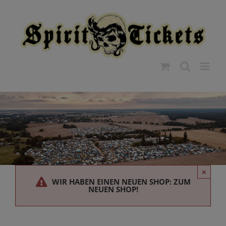
Zum
modal-check
Inhalt
springen
×
WIR HABEN EINEN NEUEN SHOP: ZUM
NEUEN SHOP!