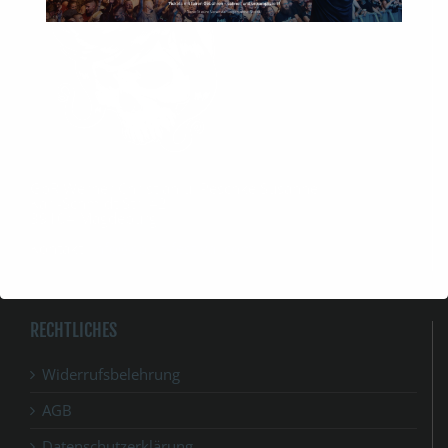
GbR Werner Christian u. Peschke Susanne
Karl-Schmidt Str. 42
39104 Magdeburg.
Kontakt:
info@spirit-festival.com
RECHTLICHES
Widerrufsbelehrung
AGB
Datenschutzerklärung