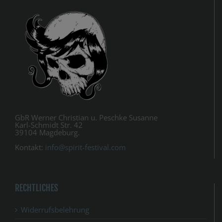
GbR Werner Christian u. Peschke Susanne
Karl-Schmidt Str. 42
39104 Magdeburg.
Kontakt:
info@spirit-festival.com
RECHTLICHES
Widerrufsbelehrung