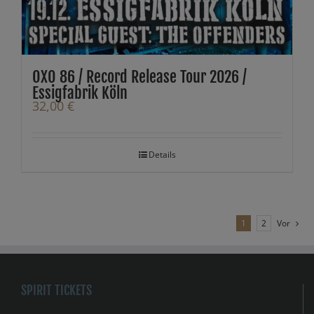
OXO 86 / Record Release Tour 2026 /
Essigfabrik Köln
32,00
€
Details
1
2
Vor
SPIRIT TICKETS