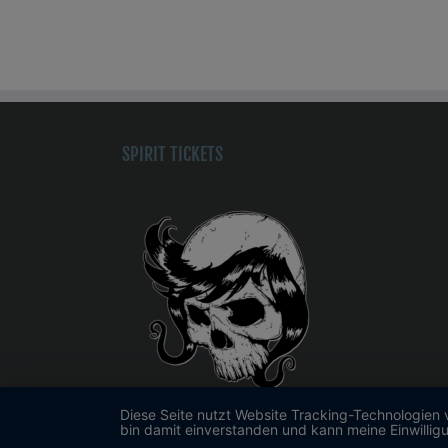
SPIRIT TICKETS
Diese Seite nutzt Website Tracking-Technologien 
GbR Werner Christian u. Peschke Susanne
bin damit einverstanden und kann meine Einwilligu
Karl-Schmidt Str. 42