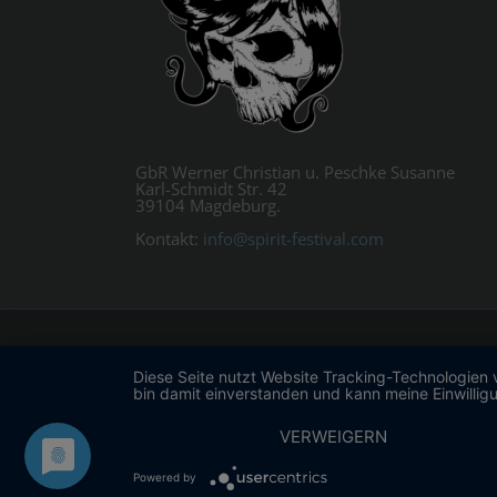
GbR Werner Christian u. Peschke Susanne
Karl-Schmidt Str. 42
39104 Magdeburg.
Kontakt:
info@spirit-festival.com
Diese Seite nutzt Website Tracking-Technologien 
bin damit einverstanden und kann meine Einwilligu
VERWEIGERN
Powered by