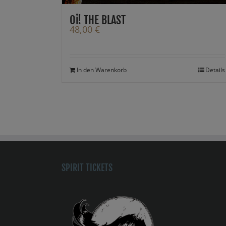
Oi! THE BLAST
48,00
€
In den Warenkorb
Details
SPIRIT TICKETS