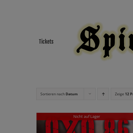
Zum
Inhalt
springen
Tickets
Sortieren nach
Datum
Zeige
12 P
Nicht auf Lager