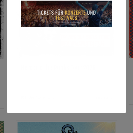
Here are the Punks Tour 2026
32,00
€
In den Warenkorb
Details