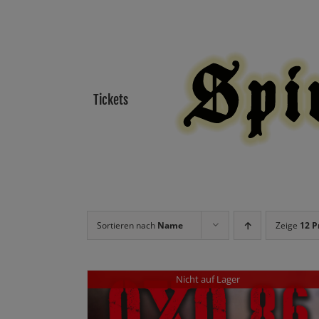
Zum
Inhalt
springen
Tickets
Sortieren nach
Name
Zeige
12 P
Nicht auf Lager