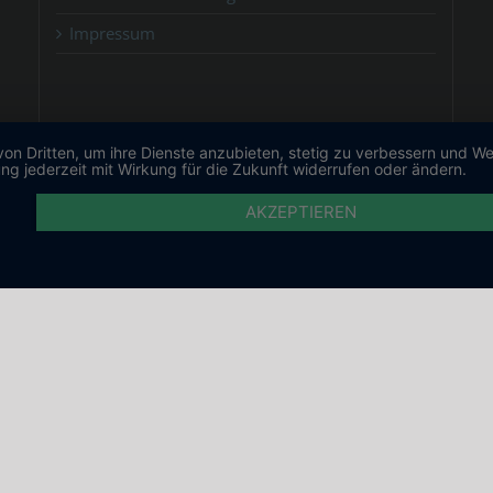
Impressum
von Dritten, um ihre Dienste anzubieten, stetig zu verbessern und 
ng jederzeit mit Wirkung für die Zukunft widerrufen oder ändern.
AKZEPTIEREN
Copyright Spirit Tickets | All Rights Reserved