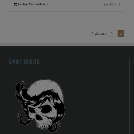
In den Warenkorb
Details
Zurück
1
2
SPIRIT TICKETS