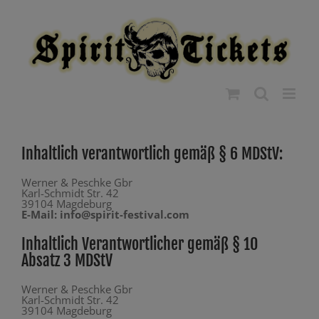
Zum
modal-check
Inhalt
springen
Inhaltlich verantwortlich gemäß § 6 MDStV:
Werner & Peschke Gbr
Karl-Schmidt Str. 42
39104 Magdeburg
E-Mail: info@spirit-festival.com
Inhaltlich Verantwortlicher gemäß § 10
Absatz 3 MDStV
Werner & Peschke Gbr
Karl-Schmidt Str. 42
39104 Magdeburg