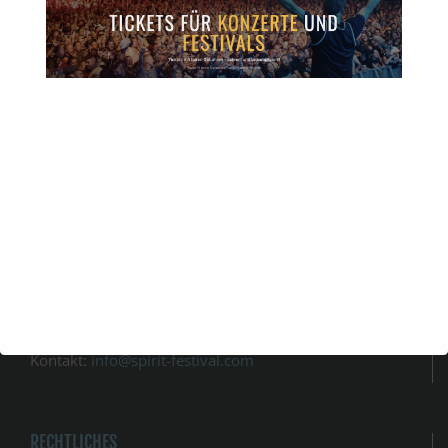
SPIRIT TICKETS
GbR Werner Christian u. Peschke Susanne
Karl-Schmidt Str. 42
39104 Magdeburg.
Kontakt:
info@spirit-festival.com
RECHTLICHES