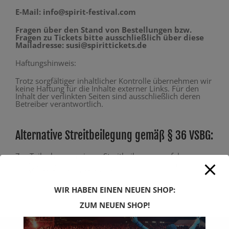
E-Mail: info@spirit-festival.com
Fragen über den Stand von Bestellungen bzw.
Fragen zu Tickets bitte ausschließlich über diese
Mailadresse: susi@spirittickets.de
Haftungshinweis:
Trotz sorgfältiger inhaltlicher Kontrolle übernehmen wir
keine Haftung für die Inhalte externer Links. Für den
Inhalt der verlinkten Seiten sind ausschließlich deren
Betreiber verantwortlich.
Alternative Streitbeilegung gemäß § 36 VSBG:
Zur Teilnahme an einem Streitbeilegungsverfahren vor
einer Verbraucherschlichtungsstelle sind wir nicht
verpflichtet und nicht bereit.
WIR HABEN EINEN NEUEN SHOP:
ZUM NEUEN SHOP!