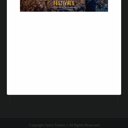
RECHTLICHES
Widerrufsbelehrung
AGB
Datenschutzerklärung
Impressum
Copyright Spirit Tickets | All Rights Reserved