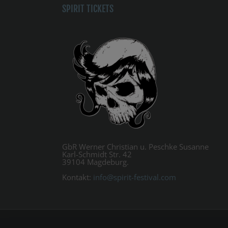
SPIRIT TICKETS
GbR Werner Christian u. Peschke Susanne
Karl-Schmidt Str. 42
39104 Magdeburg.
Kontakt:
info@spirit-festival.com